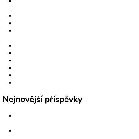
Společně proti zlodějům a socio-ekonomickému
násilí
Unsere Webseiten
Vztahový audit – o čem to vlastně je?
W-R Post: HNA-Bericht über Kasseler
Unternehmen vom 06.02.2013
W-R Project
W-R Project: international cooperation
W-R Projekt
W-R Projekt
W-R Projekt: internationale Zussamenarbeit
W-R Projekt: mezinárodní spolupráce
Nejnovější příspěvky
You’re Welcome. Listed here are eight Noteworthy
Recommendations on Buy Essay Online
Od narcizmu a (politického) mobbingu späť k
týmovej spolupráci …