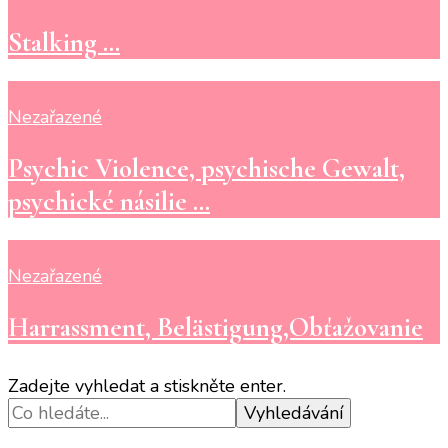
Stalking …
Nezařazené
Psychic Violence, psychische Gewalt,
psychické násilie …
Nezařazené
Harrassment, Belästigung,Obťažovanie
Hledáte
Zadejte vyhledat a stiskněte enter.
něco
?