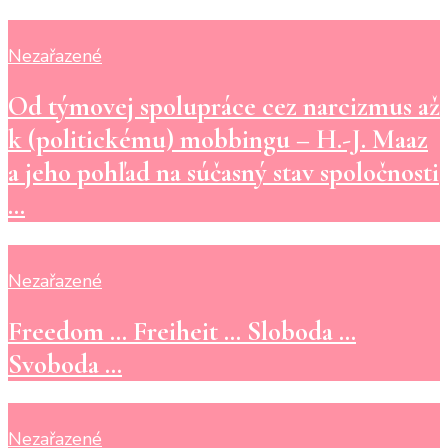
Nezařazené
Od týmovej spolupráce cez narcizmus až
k (politickému) mobbingu – H.-J. Maaz
a jeho pohľad na súčasný stav spoločnosti
…
Nezařazené
Freedom … Freiheit … Sloboda …
Svoboda …
Nezařazené