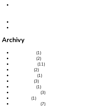
Od týmovej spolupráce cez narcizmus až k
(politickému) mobbingu – H.-J. Maaz a jeho pohľad
na súčasný stav spoločnosti …
Freedom … Freiheit … Sloboda …Svoboda …
Stalking …
Archivy
Leden 2025
(1)
Leden 2024
(2)
Březen 2021
(11)
Říjen 2020
(2)
Duben 2019
(1)
Únor 2019
(3)
Leden 2019
(1)
Prosinec 2018
(3)
Září 2018
(1)
Listopad 2014
(7)