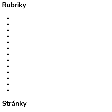
Rubriky
Hudební videoklipy
Nezařazené
Self Improvement, Creativity
Uncategorized
Unkategorisiert
W & R Conference 2009
W & R Conference 2009
W & R Conference 2009
W-R EU
W-R EU
W-R Forum & Konsilium
W-R Forum & Konsilium
Work & Relations (Prace a vztahy)
Stránky